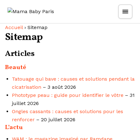
Passer
Aller au contenu
au
contenu
Accueil
›
Sitemap
Sitemap
Articles
Beauté
Tatouage qui bave : causes et solutions pendant la
cicatrisation
– 3 août 2026
Phototype peau : guide pour identifier le vôtre
– 31
juillet 2026
Ongles cassants : causes et solutions pour les
renforcer
– 20 juillet 2026
L’actu
WAM : le magazine imaginé par Ramdane