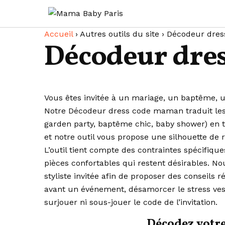
Passer
Aller au contenu
au
contenu
Accueil
›
Autres outils du site
›
Décodeur dre
Décodeur dre
Vous êtes invitée à un mariage, un baptême, u
Notre Décodeur dress code maman traduit les cod
garden party, baptême chic, baby shower) en t
et notre outil vous propose une silhouette de ré
L’outil tient compte des contraintes spécifi
pièces confortables qui restent désirables. N
styliste invitée afin de proposer des conseils
avant un événement, désamorcer le stress vesti
surjouer ni sous-jouer le code de l’invitation.
Décodez votre