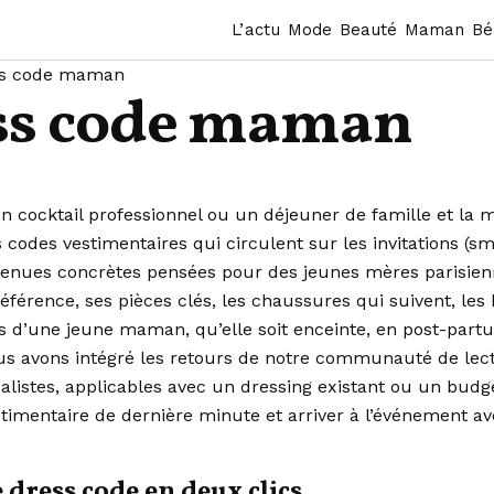
L’actu
Mode
Beauté
Maman
Bé
ss code maman
ss code maman
n cocktail professionnel ou un déjeuner de famille et la 
es vestimentaires qui circulent sur les invitations (smart
enues concrètes pensées pour des jeunes mères parisiennes
férence, ses pièces clés, les chaussures qui suivent, les bij
ques d’une jeune maman, qu’elle soit enceinte, en post-p
ous avons intégré les retours de notre communauté de lec
 réalistes, applicables avec un dressing existant ou un bu
mentaire de dernière minute et arriver à l’événement avec
 dress code en deux clics