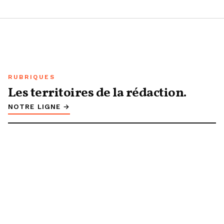
RUBRIQUES
Les territoires de la rédaction.
NOTRE LIGNE →
L'actu
RUBRIQUE
Mode
RUBRIQUE
Beauté
RUBRIQUE
Maman
RUBRIQUE
Bébé
RUBRIQUE
Shopping
RUBRIQUE
Lifestyle
RUBRIQUE
Grossesse
RUBRIQUE
Puériculture
RUBRIQUE