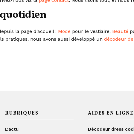
rivez-nous via la
page contact
. Nous lisons tout, et nous
 quotidien
epuis la page d’accueil :
Mode
pour le vestiaire,
Beauté
po
ls pratiques, nous avons aussi développé un
décodeur de
RUBRIQUES
AIDES EN LIGNE
L'actu
Décodeur dress co